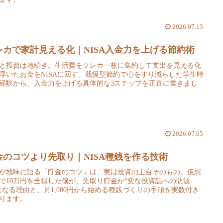
2026.07.13
レカで家計見える化｜NISA入金力を上げる節約術
と投資は地続き。生活費をクレカ一枚に集約して支出を見える化
浮いたお金をNISAに回す。我慢型節約で心をすり減らした学生時
経験から、入金力を上げる具体的な3ステップを正直に書きまし
2026.07.05
金のコツより先取り｜NISA種銭を作る技術
が地味に語る「貯金のコツ」は、実は投資の土台そのもの。仮想
で10万円を全損した僕が、先取り貯金が“変な投資話への防波
になる理由と、月1,000円から始める種銭づくりの手順を実数付き
ります。