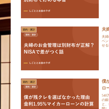
夫
節約・家計
夫婦
ベン
せる
僕
節約・家計
ロ
54
の銀
と、
開し