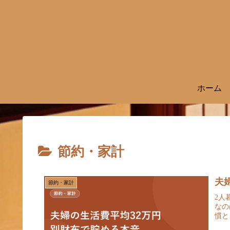
ホーム
節約・家計
夫
節約・家計
2人
なの
慣と