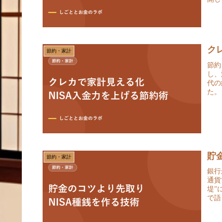
ク
節約・家計
節約
し、
代の
た。
貯
節約・家計
銀行
通貨
堤”
で語