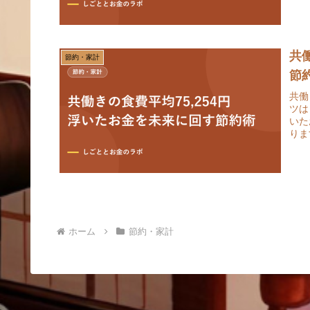
共
節約・家計
節
共働
ツは
いた
りま
ホーム
節約・家計