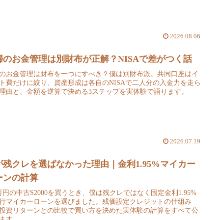
2026.08.06
婦のお金管理は別財布が正解？NISAで差がつく話
のお金管理は財布を一つにすべき？僕は別財布派。共同口座はイ
ト費だけに絞り、資産形成は各自のNISAで二人分の入金力を走ら
理由と、金額を逆算で決める3ステップを実体験で語ります。
2026.07.19
が残クレを選ばなかった理由｜金利1.95%マイカー
ーンの計算
0万円の中古S2000を買うとき、僕は残クレではなく固定金利1.95%
行マイカーローンを選びました。残価設定クレジットの仕組み
投資リターンとの比較で買い方を決めた実体験の計算をすべて公
ます。