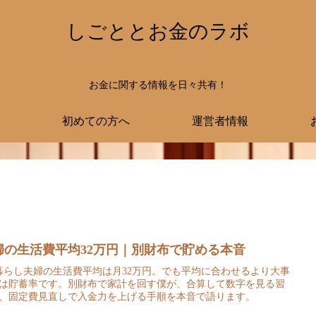
しごととお金のラボ
お金に関する情報を日々共有！
初めての方へ
運営者情報
婦の生活費平均32万円｜別財布で貯める本音
暮らし夫婦の生活費平均は月32万円。でも平均に合わせるより大事
は貯蓄率です。別財布で家計を回す僕が、合算して数字を見る習
、固定費見直しで入金力を上げる手順を本音で語ります。