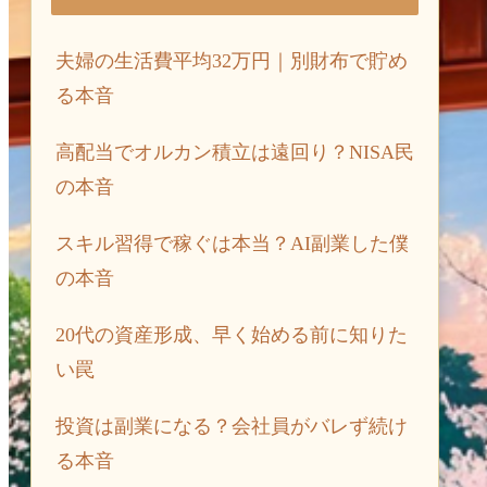
夫婦の生活費平均32万円｜別財布で貯め
る本音
高配当でオルカン積立は遠回り？NISA民
の本音
スキル習得で稼ぐは本当？AI副業した僕
の本音
20代の資産形成、早く始める前に知りた
い罠
投資は副業になる？会社員がバレず続け
る本音