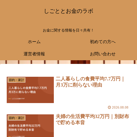
しごととお金のラボ
お金に関する情報を日々共有！
ホーム
初めての方へ
運営者情報
お問い合わせ
二人暮らしの食費平均7.7万円｜
節約・家計
月3万に削らない理由
2026.08.08
夫婦の生活費平均32万円｜別財布
節約・家計
で貯める本音