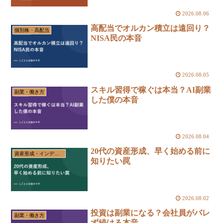
2026.08.06
高配当でオルカン積立は遠回り？
個別株・高配当
NISA民の本音
2026.08.05
スキル習得で稼ぐは本当？AI副業
副業・働き方
した僕の本音
2026.08.04
20代の資産形成、早く始める前に
資産形成・インデックス投資
知りたい罠
2026.08.02
投資は副業になる？会社員がバレ
副業・働き方
ず続ける本音