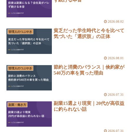
2026.08.02
貧乏だった学生時代と今を比べて
管理人のつぶやき
気づいた「選択肢」の正体
2026.08.01
節約と消費のバランス｜倹約家が
管理人のつぶやき
540万の車を買った理由
2026.07.31
副業15選より現実｜20代が高収益
副業・働き方
に釣られない話
2026.07.31