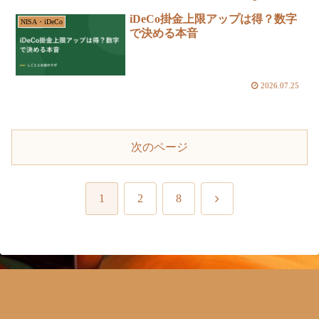
iDeCo掛金上限アップは得？数字
NISA・iDeCo
で決める本音
2026.07.25
次のページ
次
1
2
8
へ