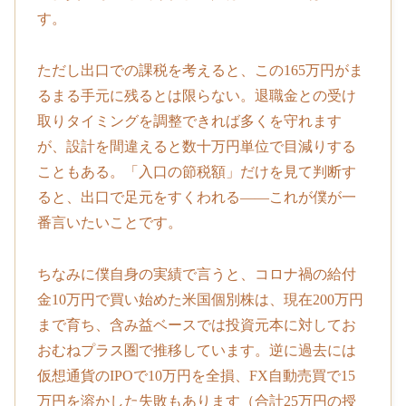
す。
ただし出口での課税を考えると、この165万円がま
るまる手元に残るとは限らない。退職金との受け
取りタイミングを調整できれば多くを守れます
が、設計を間違えると数十万円単位で目減りする
こともある。「入口の節税額」だけを見て判断す
ると、出口で足元をすくわれる——これが僕が一
番言いたいことです。
ちなみに僕自身の実績で言うと、コロナ禍の給付
金10万円で買い始めた米国個別株は、現在200万円
まで育ち、含み益ベースでは投資元本に対してお
おむねプラス圏で推移しています。逆に過去には
仮想通貨のIPOで10万円を全損、FX自動売買で15
万円を溶かした失敗もあります（合計25万円の授