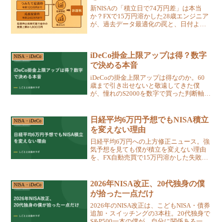
新NISAの「積立日で74万円差」は本当
か？FXで15万円溶かした28歳エンジニア
が、過去データ最適化の罠と、日付より
確実に効く入金力の話を実体験と数字で
解説します。
iDeCo掛金上限アップは得？数字
NISA・iDeCo
で決める本音
iDeCoの掛金上限アップは得なのか。60
歳まで引き出せないと敬遠してきた僕
が、憧れのS2000を数字で買った判断軸で
改正を見直し、全額所得控除の節税額を
課税所得別に試算。NISA優先で余力だけ
回す考え方を正直に書きました。
日経平均6万円予想でもNISA積立
NISA・iDeCo
を変えない理由
日経平均6万円への上方修正ニュース。強
気予想を見ても僕が積立を変えない理由
を、FX自動売買で15万円溶かした失敗
と、事実と予想を分ける具体的な付き合
い方3つとともに正直に書きました。
2026年NISA改正、20代独身の僕
NISA・iDeCo
が拾った一点だけ
2026年のNISA改正は、こどもNISA・債券
追加・スイッチングの3本柱。20代独身で
S&P500一本の僕が、自分に関係ある一点