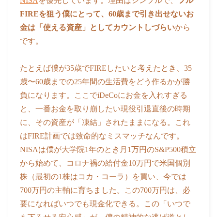
NISA
を優先しています。理由はシンプルで、
フル
FIREを狙う僕にとって、60歳まで引き出せないお
金は「使える資産」としてカウントしづらい
から
です。
たとえば僕が35歳でFIREしたいと考えたとき、35
歳〜60歳までの25年間の生活費をどう作るかが勝
負になります。ここでiDeCoにお金を入れすぎる
と、一番お金を取り崩したい現役引退直後の時期
に、その資産が「凍結」されたままになる。これ
はFIRE計画では致命的なミスマッチなんです。
NISAは僕が大学院1年のとき月1万円のS&P500積立
から始めて、コロナ禍の給付金10万円で米国個別
株（最初の1株はコカ・コーラ）を買い、今では
700万円の主軸に育ちました。この700万円は、必
要になればいつでも現金化できる。この「いつで