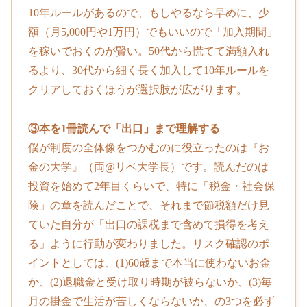
10年ルールがあるので、もしやるなら早めに、少
額（月5,000円や1万円）でもいいので「加入期間」
を稼いでおくのが賢い。50代から慌てて満額入れ
るより、30代から細く長く加入して10年ルールを
クリアしておくほうが選択肢が広がります。
③本を1冊読んで「出口」まで理解する
僕が制度の全体像をつかむのに役立ったのは『お
金の大学』（両@リベ大学長）です。読んだのは
投資を始めて2年目くらいで、特に「税金・社会保
険」の章を読んだことで、それまで節税額だけ見
ていた自分が「出口の課税まで含めて損得を考え
る」ように行動が変わりました。リスク確認のポ
イントとしては、(1)60歳まで本当に使わないお金
か、(2)退職金と受け取り時期が被らないか、(3)毎
月の掛金で生活が苦しくならないか、の3つを必ず