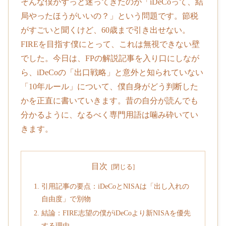
そんな僕がずっと迷ってきたのが「iDeCoって、結
局やったほうがいいの？」という問題です。節税
がすごいと聞くけど、60歳まで引き出せない。
FIREを目指す僕にとって、これは無視できない壁
でした。今日は、FPの解説記事を入り口にしなが
ら、iDeCoの「出口戦略」と意外と知られていない
「10年ルール」について、僕自身がどう判断した
かを正直に書いていきます。昔の自分が読んでも
分かるように、なるべく専門用語は噛み砕いてい
きます。
目次
引用記事の要点：iDeCoとNISAは「出し入れの
自由度」で別物
結論：FIRE志望の僕がiDeCoより新NISAを優先
する理由