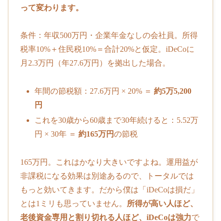
って変わります。
条件：年収500万円・企業年金なしの会社員。所得
税率10%＋住民税10%＝合計20%と仮定。iDeCoに
月2.3万円（年27.6万円）を拠出した場合。
年間の節税額：27.6万円 × 20% ＝
約5万5,200
円
これを30歳から60歳まで30年続けると：5.52万
円 × 30年 ＝
約165万円
の節税
165万円。これはかなり大きいですよね。運用益が
非課税になる効果は別途あるので、トータルでは
もっと効いてきます。だから僕は「iDeCoは損だ」
とは1ミリも思っていません。
所得が高い人ほど、
老後資金専用と割り切れる人ほど、iDeCoは強力
で