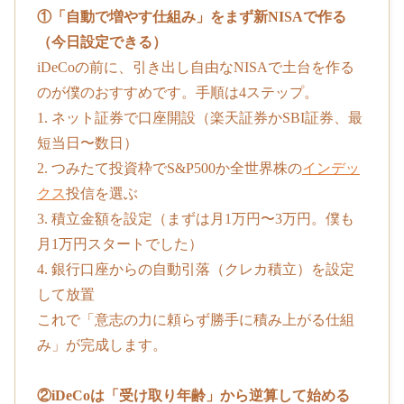
①「自動で増やす仕組み」をまず新NISAで作る
（今日設定できる）
iDeCoの前に、引き出し自由なNISAで土台を作る
のが僕のおすすめです。手順は4ステップ。
1. ネット証券で口座開設（楽天証券かSBI証券、最
短当日〜数日）
2. つみたて投資枠でS&P500か全世界株の
インデッ
クス
投信を選ぶ
3. 積立金額を設定（まずは月1万円〜3万円。僕も
月1万円スタートでした）
4. 銀行口座からの自動引落（クレカ積立）を設定
して放置
これで「意志の力に頼らず勝手に積み上がる仕組
み」が完成します。
②iDeCoは「受け取り年齢」から逆算して始める