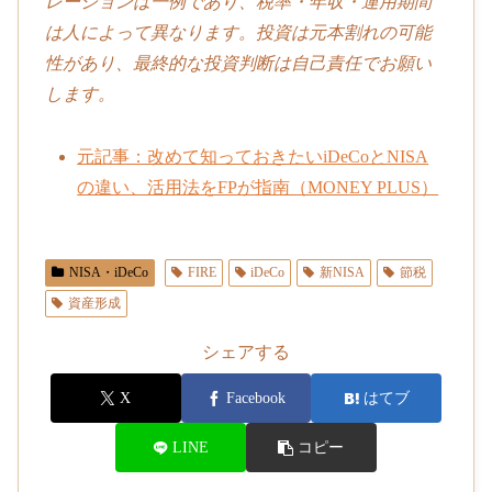
レーションは一例であり、税率・年収・運用期間
は人によって異なります。投資は元本割れの可能
性があり、最終的な投資判断は自己責任でお願い
します。
元記事：改めて知っておきたいiDeCoとNISA
の違い、活用法をFPが指南（MONEY PLUS）
NISA・iDeCo
FIRE
iDeCo
新NISA
節税
資産形成
シェアする
X
Facebook
はてブ
LINE
コピー