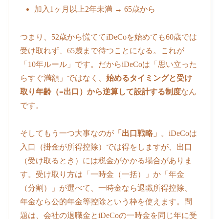
加入1ヶ月以上2年未満 → 65歳から
つまり、52歳から慌ててiDeCoを始めても60歳では
受け取れず、65歳まで待つことになる。これが
「10年ルール」です。だからiDeCoは「思い立った
らすぐ満額」ではなく、
始めるタイミングと受け
取り年齢（=出口）から逆算して設計する制度
なん
です。
そしてもう一つ大事なのが
「出口戦略」
。iDeCoは
入口（掛金が所得控除）では得をしますが、出口
（受け取るとき）には税金がかかる場合がありま
す。受け取り方は「一時金（一括）」か「年金
（分割）」が選べて、一時金なら退職所得控除、
年金なら公的年金等控除という枠を使えます。問
題は、会社の退職金とiDeCoの一時金を同じ年に受