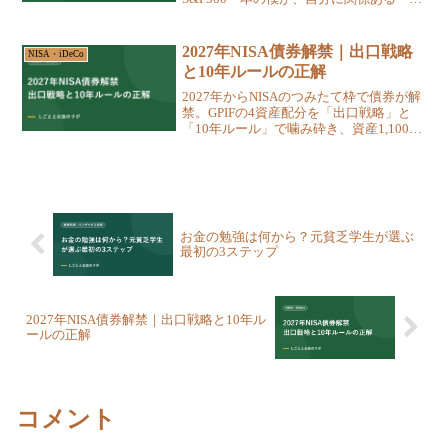
だけを拾う情報の仕分け方と、明日から
できる仕組み化の手順を本音で書きまし
た。
2027年NISA債券解禁｜出口戦略
NISA・iDeCo
と10年ルールの正解
2027年からNISAのつみたて枠で債券が解
禁。GPIFの4資産配分を「出口戦略」と
「10年ルール」で噛み砕き、資産1,100万
円でもまだ債券ゼロの僕が、今やるべき
優先順位を本音で語ります。
お金の勉強は何から？元貧乏学生が選ぶ
最初の3ステップ
2027年NISA債券解禁｜出口戦略と10年ル
ールの正解
コメント