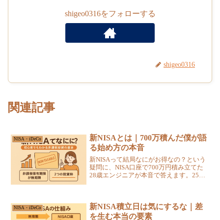
shigeo0316をフォローする
shigeo0316
関連記事
新NISAとは｜700万積んだ僕が語
NISA・iDeCo
る始め方の本音
新NISAって結局なにがお得なの？という
疑問に、NISA口座で700万円積み立てた
28歳エンジニアが本音で答えます。25万
円溶かした失敗から辿り着いた、自動積
立の作り方を4ステップで解説。
新NISA積立日は気にするな｜差
NISA・iDeCo
を生む本当の要素