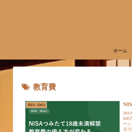
ホーム
教育費
N
NISA・iDeCo
NI
60
ーシ
点で