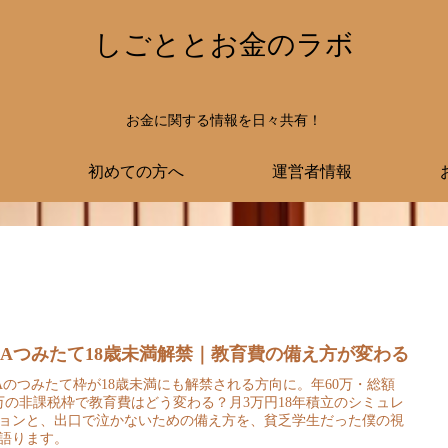
しごととお金のラボ
お金に関する情報を日々共有！
初めての方へ
運営者情報
ISAつみたて18歳未満解禁｜教育費の備え方が変わる
SAのつみたて枠が18歳未満にも解禁される方向に。年60万・総額
0万の非課税枠で教育費はどう変わる？月3万円18年積立のシミュレ
ョンと、出口で泣かないための備え方を、貧乏学生だった僕の視
語ります。