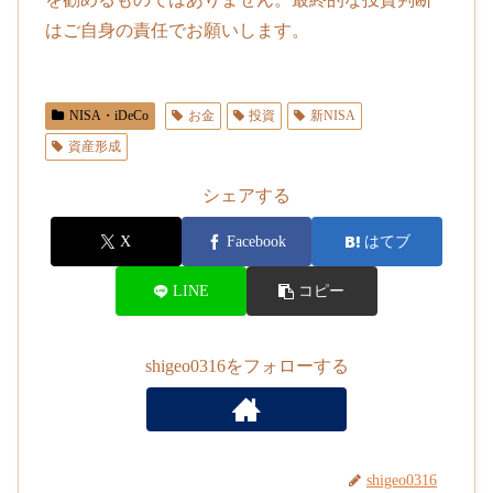
はご自身の責任でお願いします。
NISA・iDeCo
お金
投資
新NISA
資産形成
シェアする
X
Facebook
はてブ
LINE
コピー
shigeo0316をフォローする
shigeo0316