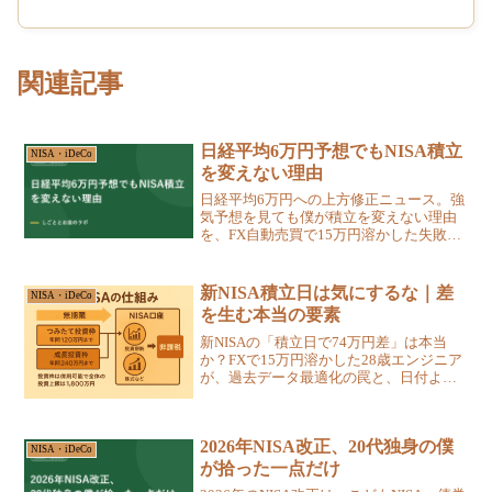
関連記事
日経平均6万円予想でもNISA積立
NISA・iDeCo
を変えない理由
日経平均6万円への上方修正ニュース。強
気予想を見ても僕が積立を変えない理由
を、FX自動売買で15万円溶かした失敗
と、事実と予想を分ける具体的な付き合
い方3つとともに正直に書きました。
新NISA積立日は気にするな｜差
NISA・iDeCo
を生む本当の要素
新NISAの「積立日で74万円差」は本当
か？FXで15万円溶かした28歳エンジニア
が、過去データ最適化の罠と、日付より
確実に効く入金力の話を実体験と数字で
解説します。
2026年NISA改正、20代独身の僕
NISA・iDeCo
が拾った一点だけ