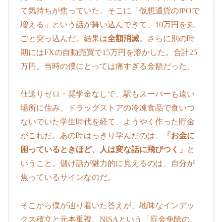
て気持ちが焦っていた。そこに「仮想通貨のIPOで
増える」という話が舞い込んできて、10万円を丸
ごと突っ込んだ。結果は
全額消滅
。さらに別の時
期にはFXの自動売買で15万円を溶かした。合計25
万円。当時の僕にとっては痛すぎる金額だった。
仕送りゼロ・奨学金なしで、駅もスーパーも遠い
場所に住み、ドラッグストアの冷凍食品で食いつ
ないでいた学生時代を経て、ようやく作った貯金
がこれだ。あの時はっきり学んだのは、
「お金に
困っているときほど、人は変な話に飛びつく」
と
いうこと。儲け話が魅力的に見えるのは、自分が
焦っているサインなのだ。
そこから僕が辿り着いた答えが、地味なインデッ
クス積立と元本重視。NISAという「罰金免除の