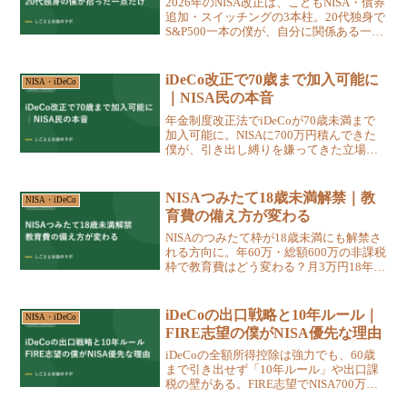
2026年のNISA改正は、こどもNISA・債券
追加・スイッチングの3本柱。20代独身で
S&P500一本の僕が、自分に関係ある一点
だけを拾う情報の仕分け方と、明日から
できる仕組み化の手順を本音で書きまし
た。
iDeCo改正で70歳まで加入可能に
NISA・iDeCo
｜NISA民の本音
年金制度改正法でiDeCoが70歳未満まで
加入可能に。NISAに700万円積んできた
僕が、引き出し縛りを嫌ってきた立場か
ら、改正の意味と自分の資産バランスへ
の組み込み方を数字で考えます。
NISAつみたて18歳未満解禁｜教
NISA・iDeCo
育費の備え方が変わる
NISAのつみたて枠が18歳未満にも解禁さ
れる方向に。年60万・総額600万の非課税
枠で教育費はどう変わる？月3万円18年積
立のシミュレーションと、出口で泣かな
いための備え方を、貧乏学生だった僕の
視点で語ります。
iDeCoの出口戦略と10年ルール｜
NISA・iDeCo
FIRE志望の僕がNISA優先な理由
iDeCoの全額所得控除は強力でも、60歳
まで引き出せず「10年ルール」や出口課
税の壁がある。FIRE志望でNISA700万を
主軸にする僕が、節税シミュレーション