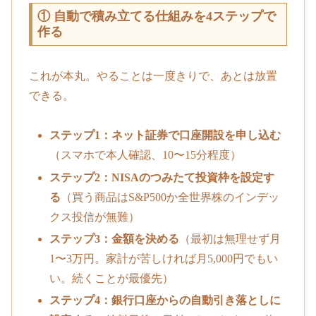
① 自動で積み立てる仕組みを4ステップで
作る
これが本丸。やることは一度きりで、あとは放置
できる。
ステップ1：ネット証券で口座開設を申し込む
（スマホで本人確認、10〜15分程度）
ステップ2：NISAのつみたて投資枠を設定す
る
（買う商品はS&P500か全世界株のインデッ
クス投信が無難）
ステップ3：金額を決める
（最初は無理せず月
1〜3万円。家計が苦しければ月5,000円でもい
い。続くことが最優先）
ステップ4：銀行口座からの自動引き落としに