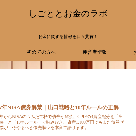
しごととお金のラボ
お金に関する情報を日々共有！
初めての方へ
運営者情報
027年NISA債券解禁｜出口戦略と10年ルールの正解
27年からNISAのつみたて枠で債券が解禁。GPIFの4資産配分を「出
略」と「10年ルール」で噛み砕き、資産1,100万円でもまだ債券ゼ
僕が、今やるべき優先順位を本音で語ります。