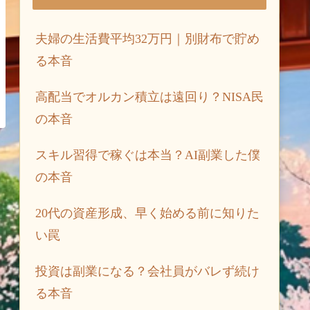
夫婦の生活費平均32万円｜別財布で貯め
る本音
高配当でオルカン積立は遠回り？NISA民
の本音
スキル習得で稼ぐは本当？AI副業した僕
の本音
20代の資産形成、早く始める前に知りた
い罠
投資は副業になる？会社員がバレず続け
る本音