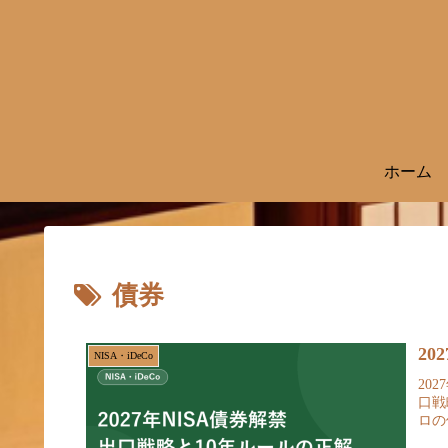
ホーム
債券
2
NISA・iDeCo
20
口戦
ロの