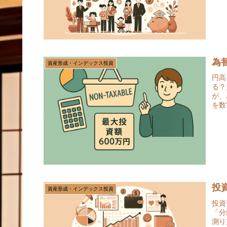
為
資産形成・インデックス投資
円高
る？
が、
を数
投
資産形成・インデックス投資
投資
「分
測り