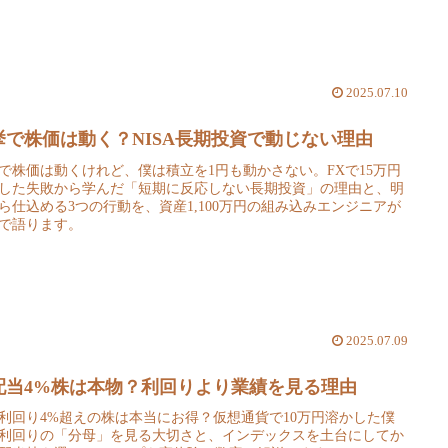
2025.07.10
挙で株価は動く？NISA長期投資で動じない理由
で株価は動くけれど、僕は積立を1円も動かさない。FXで15万円
した失敗から学んだ「短期に反応しない長期投資」の理由と、明
ら仕込める3つの行動を、資産1,100万円の組み込みエンジニアが
で語ります。
2025.07.09
配当4%株は本物？利回りより業績を見る理由
利回り4%超えの株は本当にお得？仮想通貨で10万円溶かした僕
利回りの「分母」を見る大切さと、インデックスを土台にしてか