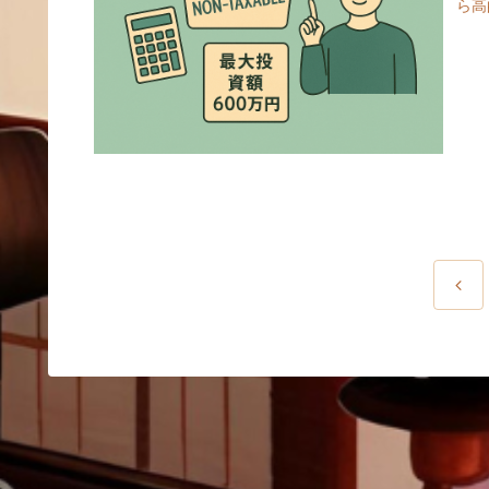
ら高
前
へ