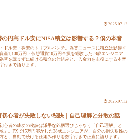
2025.07.13
替の円高ドル安にNISA積立は影響する？僕の本音
・ドル安・株安のトリプルパンチ。為替ニュースに積立は影響す
資産1,100万円・仮想通貨10万円全損を経験した28歳エンジニア
為替を読まずに続ける積立の仕組みと、入金力を主役にする本音
字付きで語ります。
2025.07.12
資初心者が失敗しない秘訣｜自己理解と分散の話
初心者の成功の秘訣は派手な銘柄選びじゃなく「自己理解」と
散」。FXで15万円溶かした28歳エンジニアが、自分の損失耐性の
方と、自動で続ける仕組み作りを数字付きで正直に語ります。