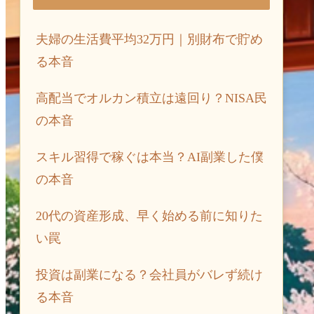
夫婦の生活費平均32万円｜別財布で貯め
る本音
高配当でオルカン積立は遠回り？NISA民
の本音
スキル習得で稼ぐは本当？AI副業した僕
の本音
20代の資産形成、早く始める前に知りた
い罠
投資は副業になる？会社員がバレず続け
る本音