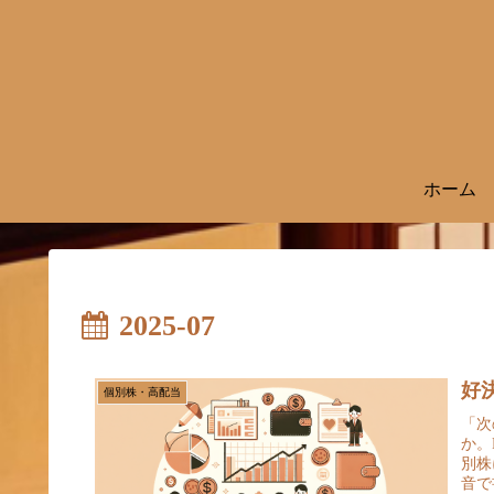
ホーム
2025-07
好
個別株・高配当
「次
か。
別株
音で