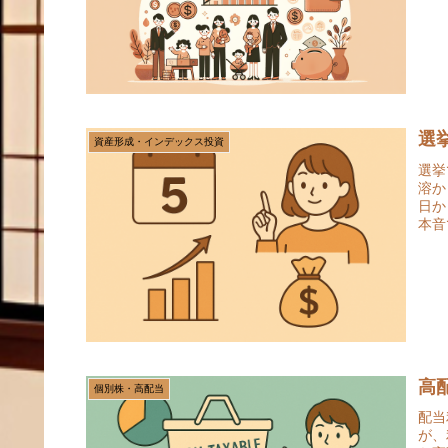
選
資産形成・インデックス投資
選挙
溶か
日か
本音
高
個別株・高配当
配当
が、