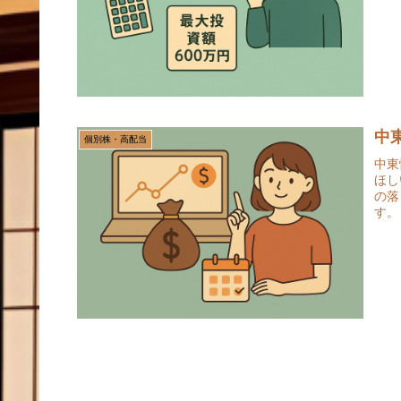
中
個別株・高配当
中東
ほし
の落
す。