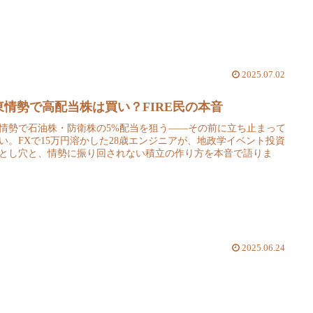
2025.07.02
東情勢で高配当株は買い？FIRE民の本音
情勢で石油株・防衛株の5%配当を狙う——その前に立ち止まって
い。FXで15万円溶かした28歳エンジニアが、地政学イベント投資
とし穴と、情勢に振り回されない積立の作り方を本音で語りま
2025.06.24