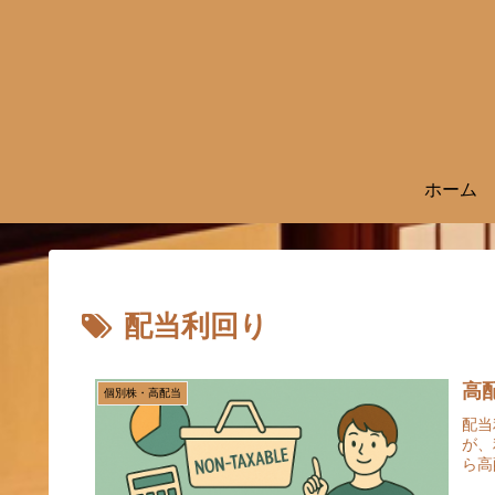
ホーム
配当利回り
高
個別株・高配当
配当
が、
ら高