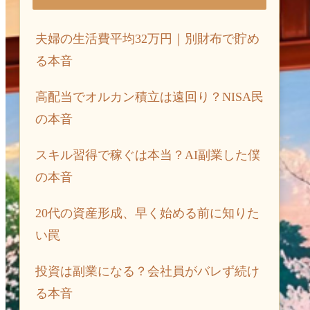
夫婦の生活費平均32万円｜別財布で貯め
る本音
高配当でオルカン積立は遠回り？NISA民
の本音
スキル習得で稼ぐは本当？AI副業した僕
の本音
20代の資産形成、早く始める前に知りた
い罠
投資は副業になる？会社員がバレず続け
る本音